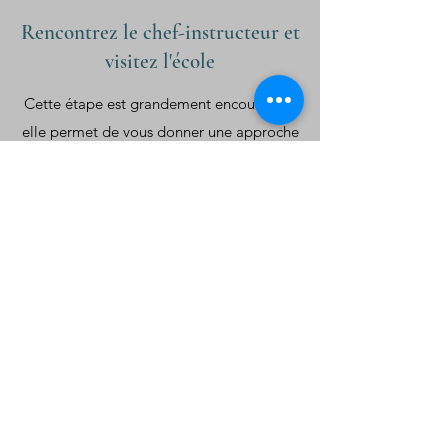
Rencontrez le chef-instructeur et
visitez l'école
C
ette étape est grandement encouragée,
elle permet de vous donner une approche
personnalisée selon votre contexte
unique, ainsi que de vous permettre de
vivre l'expérience conviviale et
professionnelle de l'école. (Possible
virtuellement au besoin).
Procédez à votre inscription et