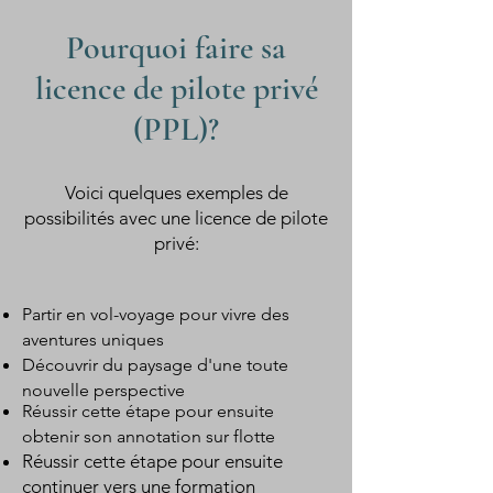
Pourquoi faire sa
licence de pilote privé
(PPL)?
Voici quelques exemples de
possibilités avec une licence de pilote
privé:
Partir en vol-voyage pour vivre des
aventures uniques
Découvrir du paysage d'une toute
nouvelle perspective
Réussir cette étape pour ensuite
obtenir son annotation sur flotte
Réussir cette étape pour ensuite
continuer vers une formation