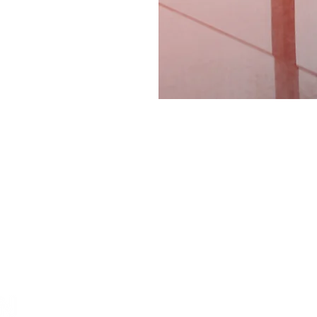
Menu
Nous suivre
Ré
in
Facebook
E-m
À propos
Tél
Formations
Pilote d'un jour