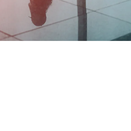
servations &
formations
ail:
info@pilotageevolution.com
 : +1 (819)-500-3912